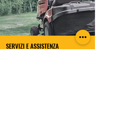
SERVIZI E ASSISTENZA
Orioli Ferramenta Perugia
, grazie
all’esperienza e competenza nel settore,
riesce ad offrire ai propri clienti un servizio
completo e su misura che parte dalla
consulenza
pre-vendita
e che continua
con l'assistenza
post-vendita
.
CONTATTACI
SERVIZI E DIPARTIMENTI